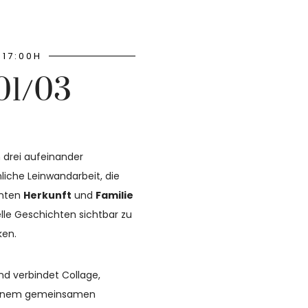
 17:00H
01/03
 drei aufeinander
iche Leinwandarbeit, die
enten
Herkunft
und
Familie
uelle Geschichten sichtbar zu
ken.
nd verbindet Collage,
u einem gemeinsamen