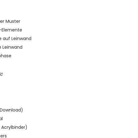
ler Muster
m-Elemente
ge auf Leinwand
e Leinwand
phase
ić
e Download)
al
 Acrylbinder)
bers