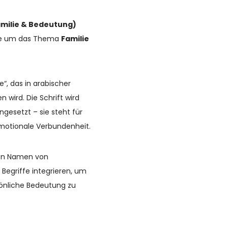
Familie & Bedeutung)
age um das Thema
Familie
e“, das in arabischer
n wird. Die Schrift wird
gesetzt – sie steht für
motionale Verbundenheit.
en Namen von
 Begriffe integrieren, um
rsönliche Bedeutung zu