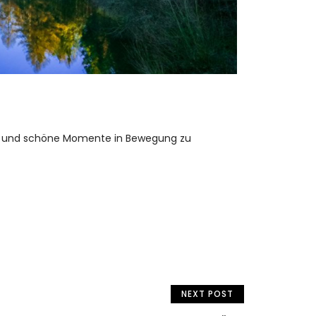
REKREATION
In
WINTERZAU
höne Momente in Bewegung zu
Die Sport- und R
erleben. Ob Wand
MEHR
NEXT POST