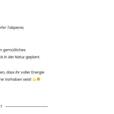
er Talsperre,
in gemütliches
 in der Natur geplant.
n, dass ihr voller Energie
me Vorhaben seid!
KT