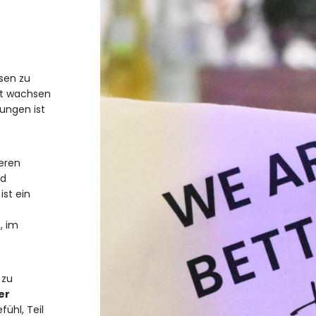
sen zu
ft wachsen
rungen ist
eren
nd
st ein
, im
 zu
er
ühl, Teil