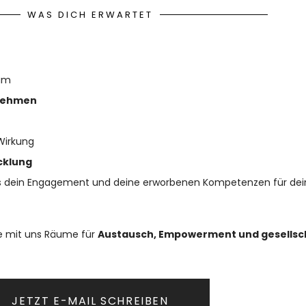
WAS DICH ERWARTET
eam
nehmen
 Wirkung
cklung
as dein Engagement und deine erworbenen Kompetenzen für dei
te mit uns Räume für
Austausch, Empowerment und gesellsc
JETZT E-MAIL SCHREIBEN