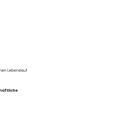
nen Lebenslauf
haftliche